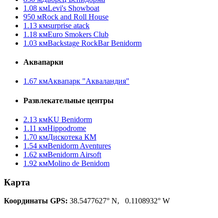
1.08 км
Levi's Showboat
950 м
Rock and Roll House
1.13 км
surprise atack
1.18 км
Euro Smokers Club
1.03 км
Backstage RockBar Benidorm
Аквапарки
1.67 км
Аквапарк "Акваландия"
Развлекательные центры
2.13 км
KU Benidorm
1.11 км
Hippodrome
1.70 км
Дискотека КМ
1.54 км
Benidorm Aventures
1.62 км
Benidorm Airsoft
1.92 км
Molino de Benidom
Карта
Координаты GPS:
38.5477627° N, 0.1108932° W