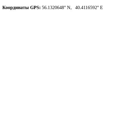
Координаты GPS:
56.1320648° N, 40.4116592° E