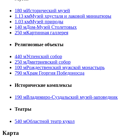
180 м
Исторический музей
1.13 км
Музей хрусталя и лаковой миниатюры
1.03 км
Музей природы
140 м
Дом-Музей Столетовых
250 м
Картинная галлерея
Религиозные объекты
440 м
Успенский собор
250 м
Дмитриевский собор
100 м
Рождественский мужской монастырь
790 м
Храм Георгия Победоносца
Исторические комплексы
190 м
Владимиро-Суздальский музей-заповедник
Театры
540 м
Областной театр кукол
Карта