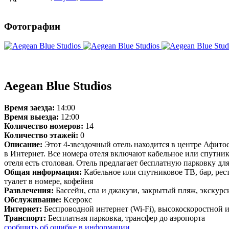
Фотографии
Aegean Blue Studios
Время заезда:
14:00
Время выезда:
12:00
Количество номеров:
14
Количество этажей:
0
Описание:
Этот 4-звездочный отель находится в центре Афито
в Интернет. Все номера отеля включают кабельное или спутник
отеля есть столовая. Отель предлагает бесплатную парковку для
Общая информация:
Кабельное или спутниковое ТВ, бар, рест
туалет в номере, кофейня
Развлечения:
Бассейн, спа и джакузи, закрытый пляж, экскурс
Обслуживание:
Ксерокс
Интернет:
Беспроводной интернет (Wi-Fi), высокоскоростной 
Транспорт:
Бесплатная парковка, трансфер до аэропорта
сообщить об ошибке в информации