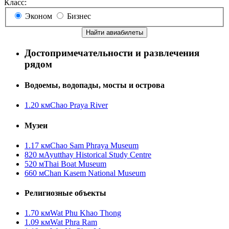
Класс:
Эконом
Бизнес
Найти авиабилеты
Достопримечательности и развлечения
рядом
Водоемы, водопады, мосты и острова
1.20 км
Chao Praya River
Музеи
1.17 км
Chao Sam Phraya Museum
820 м
Ayutthay Historical Study Centre
520 м
Thai Boat Museum
660 м
Chan Kasem National Museum
Религиозные объекты
1.70 км
Wat Phu Khao Thong
1.09 км
Wat Phra Ram