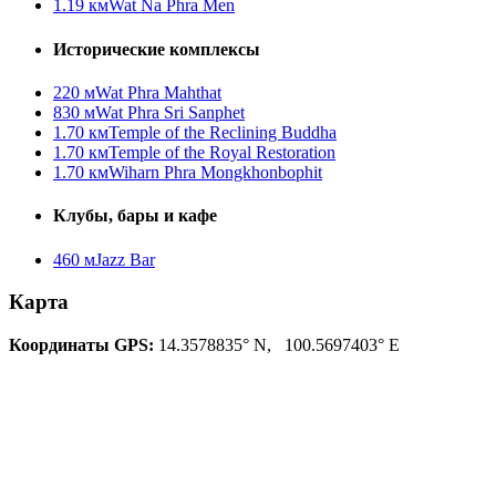
1.19 км
Wat Na Phra Men
Исторические комплексы
220 м
Wat Phra Mahthat
830 м
Wat Phra Sri Sanphet
1.70 км
Temple of the Reclining Buddha
1.70 км
Temple of the Royal Restoration
1.70 км
Wiharn Phra Mongkhonbophit
Клубы, бары и кафе
460 м
Jazz Bar
Карта
Координаты GPS:
14.3578835° N, 100.5697403° E