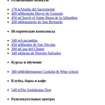
Религиозные объекты
170 м
Abadia del Sacromonte
400 м
Mezquita Mayor de Granada
450 м
Church of Santa Maria de la Alhambra
260 м
Monasterio de San Bernardo
Исторические комплексы
340 м
Альгамбра
450 м
Mirador de San Nicolas
280 м
Casa del Chapiz
340 м
Iglesia de Nuestro Salvador
Курсы и обучение
380 м
Mediterranean Cooking & Wine school
Клубы, бары и кафе
540 м
The Andalusian Dog
Развлекательные центры