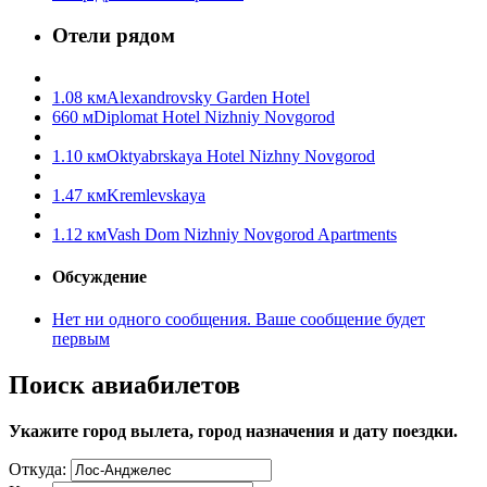
Отели рядом
1.08 км
Alexandrovsky Garden Hotel
660 м
Diplomat Hotel Nizhniy Novgorod
1.10 км
Oktyabrskaya Hotel Nizhny Novgorod
1.47 км
Kremlevskaya
1.12 км
Vash Dom Nizhniy Novgorod Apartments
Обсуждение
Нет ни одного сообщения. Ваше сообщение будет
первым
Поиск авиабилетов
Укажите город вылета, город назначения и дату поездки.
Откуда: