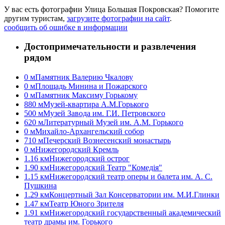
У вас есть фотографии Улица Большая Покровская? Помогите
другим туристам,
загрузите фотографии на сайт
.
сообщить об ошибке в информации
Достопримечательности и развлечения
рядом
0 м
Памятник Валерию Чкалову
0 м
Площадь Минина и Пожарского
0 м
Памятник Максиму Горькому
880 м
Музей-квартира А.М.Горького
500 м
Музей Завода им. Г.И. Петровского
620 м
Литературный Музей им. А.М. Горького
0 м
Михайло-Архангельский собор
710 м
Печерский Вознесенский монастырь
0 м
Нижегородский Кремль
1.16 км
Нижегородский острог
1.90 км
Нижегородский Театр "Комедiя"
1.15 км
Нижегородский театр оперы и балета им. А. С.
Пушкина
1.29 км
Концертный Зал Консерватории им. М.И.Глинки
1.47 км
Театр Юного Зрителя
1.91 км
Нижегородский государственный академический
театр драмы им. Горького