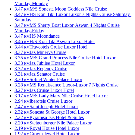
Monday-Monday
3.47 км
M/S Sonesta Moon Goddess Nile Cruise
3.47 км
HS Kon-Tiki Luxor-Luxor 7 Nights Cruise Saturday-
Saturday
3.47 км
MS Sherry Boat Luxor-Aswan 4 Nights Cruise
Monday-Friday
3.47 км
HS Moondance
3.46 км
H/S Kon Tiki Aswan Luxor Hotel
3.44 км
Travcotels Cruise Luxor Hotel
3.37 км
Jaz Minerva Cruise
3.35 км
M/S Grand Princess Nile Cruise Hotel Luxor
3.33 км
Jaz Jubilee Hotel Luxor
3.32 км
Jaz Regency Cruise
3.31 км
Jaz Senator Cruise
3.30 км
Sofitel Winter Palace Luxor
3.28 км
MS Renaissance Luxor-Luxor 7 Nights Cruise
3.27 км
Jaz Cruise Luxor Hotel
3.17 км
M/S Lady Mary Nile Cruise Hotel Luxor
2.94 км
Iberotels Cruise Luxor
2.47 км
Saint Joseph Hotel Luxor
2.32 км
Sonesta St George Hotel Luxor
2.22 км
Pyramisa Isis Hotel & Suites
2.20 км
Steigenberger Nile Palace Luxor
2.19 км
Royal House Hotel Luxor
1.92 км
Crown Jewel Hotel Luxor