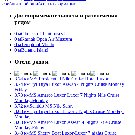
сообщить об ошибке в информации
Достопримечательности и развлечения
рядом
0 м
Obelisk of Thutmoses I
0 м
Karnak Open Air Museum
0 м
Temple of Montu
0 м
Banana Island
Отели рядом
3.74 км
M/S Presidential Nile Cruise Hotel Luxor
3.74 км
Tiyi Tuya Luxor-Aswan 4 Nights Cruise Monday-
Friday
3.73 км
MS Amarco Luxor-Luxor 7 Nights Nile Cruise
Monday-Monday
3.72 км
Sentido MS Nile Saray
3.68 км
Tiyi Tuya Luxor-Luxor 7 Nights Cruise Monday-
Monday
3.68 км
MS Amarco Luxor-Aswan 4 Nights Nile Cruise
Monday-Friday
3.48 км
MS Sherry Boat Luxor-Luxor 7 nights Cruise